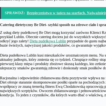
SPRAWDŹ:
Bezpieczeństwo w tańcu na szarfach. Najważniejs
Catering dietetyczny Be Diet- szybki sposób na zdrowe ciało i sp
Z usług diety pudełkowej Be Diet mogą korzystać zarówno Klienci Rzes
przykład Lublin. Obecnie catering dociera już do wszystkich większy
odkryć jego zalety!
Dieta pudełkowa Lublin
przypadnie do gustu najb
bazie świeżych, najwyższej jakości produktów, co gwarantuje wyjątk
Dieta pudełkowa Lublin kusi mieszkańców urozmaiconym menu. Na str
aktualny jadłospis, który zmienia się co tydzień. Chrupiące rośliny s
pierwszej klasy mięsa i produkty zbożowe skuszą każdego, kto zetkni
ulepszaczy smaków gwarantują zdrowie i doskonały smak posiłków dos
Racjonalna i odpowiednio zbilansowana dieta pozytywnie wpływa na 
Diet oferuje starannie skomponowane posiłki oparte na pochodzących 
współpracy ze znaną trenerką fitness Ewą Chodakowską opracowują p
największych sceptyków. Owocem zbilansowanego i pełnowartościowe
kondycja. To jeden z czynników, dla których warto dbać o właściwą, 