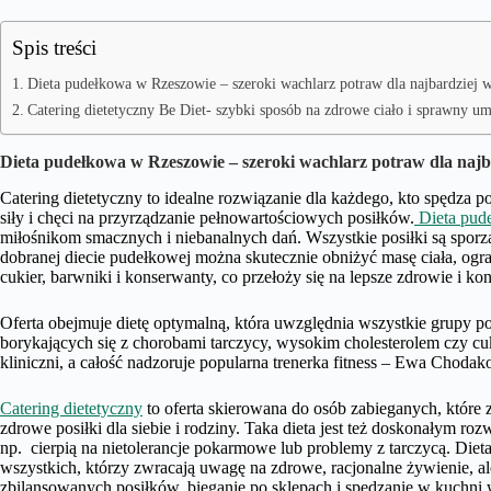
Spis treści
Dieta pudełkowa w Rzeszowie – szeroki wachlarz potraw dla najbardziej
Catering dietetyczny Be Diet- szybki sposób na zdrowe ciało i sprawny um
Dieta pudełkowa w Rzeszowie – szeroki wachlarz potraw dla naj
Catering dietetyczny to idealne rozwiązanie dla każdego, kto spędza 
siły i chęci na przyrządzanie pełnowartościowych posiłków.
Dieta pud
miłośnikom smacznych i niebanalnych dań. Wszystkie posiłki są spor
dobranej diecie pudełkowej można skutecznie obniżyć masę ciała, ogr
cukier, barwniki i konserwanty, co przełoży się na lepsze zdrowie i k
Oferta obejmuje dietę optymalną, która uwzględnia wszystkie grupy po
borykających się z chorobami tarczycy, wysokim cholesterolem czy cu
kliniczni, a całość nadzoruje popularna trenerka fitness – Ewa Choda
Catering dietetyczny
to oferta skierowana do osób zabieganych, które 
zdrowe posiłki dla siebie i rodziny. Taka dieta jest też doskonałym ro
np. cierpią na nietolerancje pokarmowe lub problemy z tarczycą. Die
wszystkich, którzy zwracają uwagę na zdrowe, racjonalne żywienie, al
zbilansowanych posiłków, bieganie po sklepach i spędzanie w kuchni