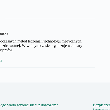
ańska
czesnych metod leczenia i technologii medycznych.
eki zdrowotnej. W wolnym czasie organizuje webinary
cjentów.
63
zego warto wybrać sushi z dowozem?
Bezpieczeń
i procedur