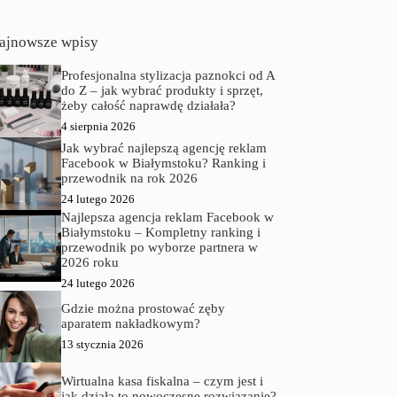
ajnowsze wpisy
Profesjonalna stylizacja paznokci od A
do Z – jak wybrać produkty i sprzęt,
żeby całość naprawdę działała?
4 sierpnia 2026
Jak wybrać najlepszą agencję reklam
Facebook w Białymstoku? Ranking i
przewodnik na rok 2026
24 lutego 2026
Najlepsza agencja reklam Facebook w
Białymstoku – Kompletny ranking i
przewodnik po wyborze partnera w
2026 roku
24 lutego 2026
Gdzie można prostować zęby
aparatem nakładkowym?
13 stycznia 2026
Wirtualna kasa fiskalna – czym jest i
jak działa to nowoczesne rozwiązanie?