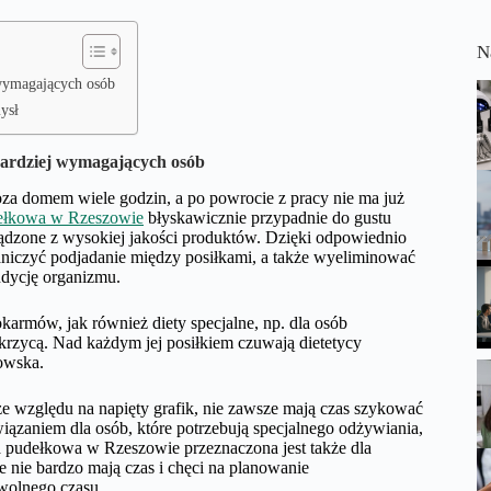
N
 wymagających osób
ysł
bardziej wymagających osób
poza domem wiele godzin, a po powrocie z pracy nie ma już
ełkowa w Rzeszowie
błyskawicznie przypadnie do gustu
ządzone z wysokiej jakości produktów. Dzięki odpowiednio
aniczyć podjadanie między posiłkami, a także wyeliminować
ondycję organizmu.
karmów, jak również diety specjalne, np. dla osób
krzycą. Nad każdym jej posiłkiem czuwają dietetycy
kowska.
ze względu na napięty grafik, nie zawsze mają czas szykować
związaniem dla osób, które potrzebują specjalnego odżywiania,
ta pudełkowa w Rzeszowie przeznaczona jest także dla
e nie bardzo mają czas i chęci na planowanie
 wolnego czasu.