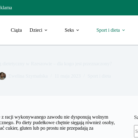
klama
Ciąża
Dzieci
Seks
Sport i dieta
g dietetyczny w Rzeszowie – dla kogo jest przeznaczony?
Ewelina Szymańska
11 maja 2023
Sport i dieta
óre z racji wykonywanego zawodu nie dysponują wolnym
S
ycznego. Po diety pudełkowe chętnie sięgają również osoby,
B
ć cukier, gluten lub po prostu nie przepadają za
w