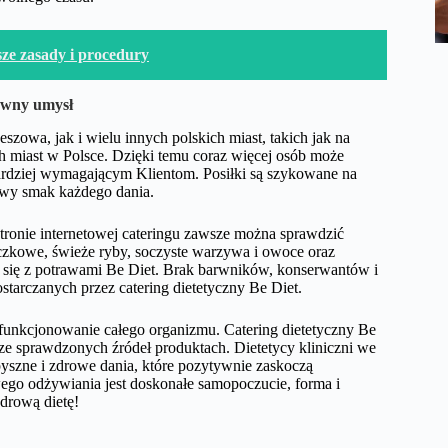
ze zasady i procedury
rawny umysł
zowa, jak i wielu innych polskich miast, takich jak na
ch miast w Polsce. Dzięki temu coraz więcej osób może
ardziej wymagającym Klientom. Posiłki są szykowane na
owy smak każdego dania.
onie internetowej cateringu zawsze można sprawdzić
trączkowe, świeże ryby, soczyste warzywa i owoce oraz
e się z potrawami Be Diet. Brak barwników, konserwantów i
tarczanych przez catering dietetyczny Be Diet.
funkcjonowanie całego organizmu. Catering dietetyczny Be
ze sprawdzonych źródeł produktach. Dietetycy kliniczni we
yszne i zdrowe dania, które pozytywnie zaskoczą
go odżywiania jest doskonałe samopoczucie, forma i
zdrową dietę!