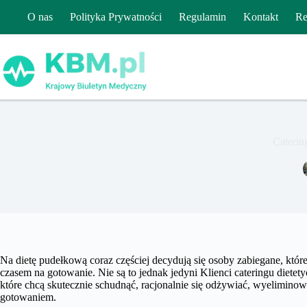
Przejdź
O nas
Polityka Prywatności
Regulamin
Kontakt
Re
do
treści
Caterin
Na dietę pudełkową coraz częściej decydują się osoby zabiegane, kt
czasem na gotowanie. Nie są to jednak jedyni Klienci cateringu dietet
które chcą skutecznie schudnąć, racjonalnie się odżywiać, wyeliminowa
gotowaniem.