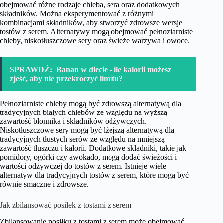
obejmować różne rodzaje chleba, sera oraz dodatkowych
składników. Można eksperymentować z różnymi
kombinacjami składników, aby stworzyć zdrowsze wersje
tostów z serem. Alternatywy mogą obejmować pełnoziarniste
chleby, niskotłuszczowe sery oraz świeże warzywa i owoce.
SPRAWDŹ:
Banan w diecie - ile kalorii możesz
zjeść, aby nie przekroczyć limitu?
Pełnoziarniste chleby mogą być zdrowszą alternatywą dla
tradycyjnych białych chlebów ze względu na wyższą
zawartość błonnika i składników odżywczych.
Niskotłuszczowe sery mogą być lżejszą alternatywą dla
tradycyjnych tłustych serów ze względu na mniejszą
zawartość tłuszczu i kalorii. Dodatkowe składniki, takie jak
pomidory, ogórki czy awokado, mogą dodać świeżości i
wartości odżywczej do tostów z serem. Istnieje wiele
alternatyw dla tradycyjnych tostów z serem, które mogą być
równie smaczne i zdrowsze.
Jak zbilansować posiłek z tostami z serem
Zbilansowanie posiłku z tostami z serem może obejmować