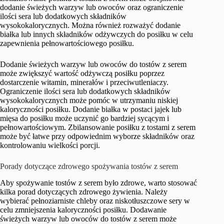
dodanie świeżych warzyw lub owoców oraz ograniczenie
ilości sera lub dodatkowych składników
wysokokalorycznych. Można również rozważyć dodanie
białka lub innych składników odżywczych do posiłku w celu
zapewnienia pełnowartościowego posiłku.
Dodanie świeżych warzyw lub owoców do tostów z serem
może zwiększyć wartość odżywczą posiłku poprzez
dostarczenie witamin, minerałów i przeciwutleniaczy.
Ograniczenie ilości sera lub dodatkowych składników
wysokokalorycznych może pomóc w utrzymaniu niskiej
kaloryczności posiłku. Dodanie białka w postaci jajek lub
mięsa do posiłku może uczynić go bardziej sycącym i
pełnowartościowym. Zbilansowanie posiłku z tostami z serem
może być łatwe przy odpowiednim wyborze składników oraz
kontrolowaniu wielkości porcji.
Porady dotyczące zdrowego spożywania tostów z serem
Aby spożywanie tostów z serem było zdrowe, warto stosować
kilka porad dotyczących zdrowego żywienia. Należy
wybierać pełnoziarniste chleby oraz niskotłuszczowe sery w
celu zmniejszenia kaloryczności posiłku. Dodawanie
świeżych warzyw lub owoców do tostów z serem może