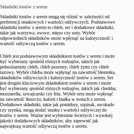
Składniki tostów z serem
Składniki tostów z serem mogą się różnić w zależności od
preferencji smakowych i wartości odżywczych. Podstawowe
składniki tostów z serem to chleb, ser i dodatkowe składniki,
takie jak warzywa, owoce, mięso czy sosy. Wybór
odpowiednich składników może wpłynąć na kaloryczność i
wartość odżywczą tostów z serem.
Chleb jest podstawowym składnikiem tostów z serem i może
być wybierany spośród różnych rodzajów, takich jak
pełnoziarnisty chleb, chleb pszenny, chleb żytni czy chleb
razowy. Wybór chleba może wpłynąć na zawartość błonnika,
składników odżywczych i kaloryczność tostów z serem. Ser
jest drugim kluczowym składnikiem tostów z serem i może
być wybierany spośród różnych rodzajów, takich jak cheddar,
mozzarella, szwajcarski czy feta. Wybór sera może wpłynąć
na zawartość tłuszczu, kalorii i białka w tostach z serem.
Dodatkowe składniki, takie jak pomidory, szpinak, awokado
czy szynka, mogą dodać smaku i wartości odżywczej do
tostów z serem. Ważne jest wybieranie świeżych i wysokiej
jakości dodatkowych składników, aby zapewnić jak
największą wartość odżywczą tostów z serem.