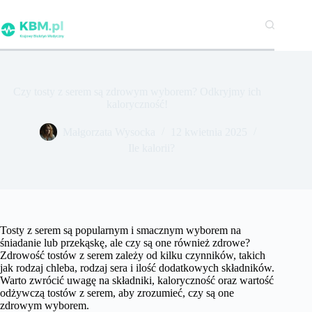
Przejdź
do
treści
Czy tosty z serem są zdrowym wyborem? Odkryjmy ich
kaloryczność!
Małgorzata Wysocka
12 kwietnia 2025
Ile kalorii?
Tosty z serem są popularnym i smacznym wyborem na
śniadanie lub przekąskę, ale czy są one również zdrowe?
Zdrowość tostów z serem zależy od kilku czynników, takich
jak rodzaj chleba, rodzaj sera i ilość dodatkowych składników.
Warto zwrócić uwagę na składniki, kaloryczność oraz wartość
odżywczą tostów z serem, aby zrozumieć, czy są one
zdrowym wyborem.