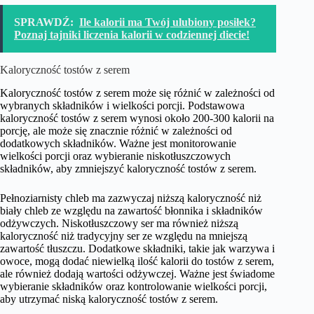
SPRAWDŹ:
Ile kalorii ma Twój ulubiony posiłek?
Poznaj tajniki liczenia kalorii w codziennej diecie!
Kaloryczność tostów z serem
Kaloryczność tostów z serem może się różnić w zależności od
wybranych składników i wielkości porcji. Podstawowa
kaloryczność tostów z serem wynosi około 200-300 kalorii na
porcję, ale może się znacznie różnić w zależności od
dodatkowych składników. Ważne jest monitorowanie
wielkości porcji oraz wybieranie niskotłuszczowych
składników, aby zmniejszyć kaloryczność tostów z serem.
Pełnoziarnisty chleb ma zazwyczaj niższą kaloryczność niż
biały chleb ze względu na zawartość błonnika i składników
odżywczych. Niskotłuszczowy ser ma również niższą
kaloryczność niż tradycyjny ser ze względu na mniejszą
zawartość tłuszczu. Dodatkowe składniki, takie jak warzywa i
owoce, mogą dodać niewielką ilość kalorii do tostów z serem,
ale również dodają wartości odżywczej. Ważne jest świadome
wybieranie składników oraz kontrolowanie wielkości porcji,
aby utrzymać niską kaloryczność tostów z serem.