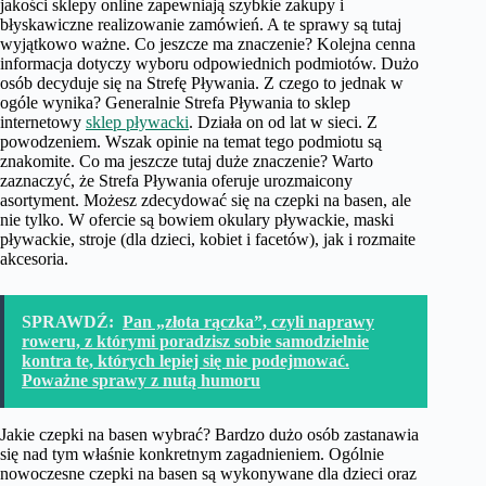
jakości sklepy online zapewniają szybkie zakupy i
błyskawiczne realizowanie zamówień. A te sprawy są tutaj
wyjątkowo ważne. Co jeszcze ma znaczenie? Kolejna cenna
informacja dotyczy wyboru odpowiednich podmiotów. Dużo
osób decyduje się na Strefę Pływania. Z czego to jednak w
ogóle wynika? Generalnie Strefa Pływania to sklep
internetowy
sklep pływacki
. Działa on od lat w sieci. Z
powodzeniem. Wszak opinie na temat tego podmiotu są
znakomite. Co ma jeszcze tutaj duże znaczenie? Warto
zaznaczyć, że Strefa Pływania oferuje urozmaicony
asortyment. Możesz zdecydować się na czepki na basen, ale
nie tylko. W ofercie są bowiem okulary pływackie, maski
pływackie, stroje (dla dzieci, kobiet i facetów), jak i rozmaite
akcesoria.
SPRAWDŹ:
Pan „złota rączka”, czyli naprawy
roweru, z którymi poradzisz sobie samodzielnie
kontra te, których lepiej się nie podejmować.
Poważne sprawy z nutą humoru
Jakie czepki na basen wybrać? Bardzo dużo osób zastanawia
się nad tym właśnie konkretnym zagadnieniem. Ogólnie
nowoczesne czepki na basen są wykonywane dla dzieci oraz