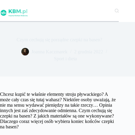
Przejdź
do
treści
Czym cechują się porządne czepki na basen?
Joanna Kaczmarek
2 grudnia 2022
Sport i dieta
Chcesz kupić te właśnie elementy stroju pływackiego? A
może cały czas się tutaj wahasz? Niektóre osoby uważają, że
nie ma sensu wydawać pieniędzy na takie rzeczy… Opinia
innych jest zaś zdecydowanie odmienna. Czym cechują się
czepki na basen? Z jakich materiałów są one wykonywane?
Dlaczego coraz więcej osób wybiera koniec końców czepki
na basen?