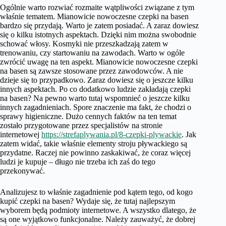
Ogólnie warto rozwiać rozmaite wątpliwości związane z tym
właśnie tematem. Mianowicie nowoczesne czepki na basen
bardzo się przydają. Warto je zatem posiadać. A zaraz dowiesz
się o kilku istotnych aspektach. Dzięki nim można swobodnie
schować włosy. Kosmyki nie przeszkadzają zatem w
trenowaniu, czy startowaniu na zawodach. Warto w ogóle
zwrócić uwagę na ten aspekt. Mianowicie nowoczesne czepki
na basen są zawsze stosowane przez zawodowców. A nie
dzieje się to przypadkowo. Zaraz dowiesz się o jeszcze kilku
innych aspektach. Po co dodatkowo ludzie zakładają czepki
na basen? Na pewno warto tutaj wspomnieć o jeszcze kilku
innych zagadnieniach. Spore znaczenie ma fakt, że chodzi o
sprawy higieniczne. Dużo cennych faktów na ten temat
zostało przygotowane przez specjalistów na stronie
internetowej
https://strefaplywania.pl/8-czepki-plywackie
. Jak
zatem widać, takie właśnie elementy stroju pływackiego są
przydatne. Raczej nie powinno zaskakiwać, że coraz więcej
ludzi je kupuje – długo nie trzeba ich zaś do tego
przekonywać.
Analizujesz to właśnie zagadnienie pod kątem tego, od kogo
kupić czepki na basen? Wydaje się, że tutaj najlepszym
wyborem będą podmioty internetowe. A wszystko dlatego, że
są one wyjątkowo funkcjonalne. Należy zauważyć, że dobrej