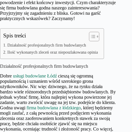
powodzenie i efekt końcowy inwestycji. Czym charakteryzuje
się firma budowlana godna naszego zainteresowania?
Przyjrzyjmy się zagadnieniu z bliska. Gotowi na garść
praktycznych wskazówek? Zaczynamy!
Spis treści
Działalność profesjonalnych firm budowlanych
Ilość wykonanych zleceń oraz nieposzlakowana opinia
Działalność profesjonalnych firm budowlanych
Dobre
usługi budowlane Łódź
cieszą się ogromną
popularnością i uznaniem wśród szerokiego grona
użytkowników. Nic więc dziwnego, że na rynku działa
bardzo wiele różnorodnych przedsiębiorstw budowlanych. By
jednak wybrać firmę, która najlepiej wykona powierzone jej
zadanie, warto zwrócić uwagę na jej tzw. podejście do klienta.
Godna uwagi
firma budowlana z łódzkiego
, której będziemy
mogli zaufać, z całą pewnością przed podjęciem wykonania
zlecenia oraz zaoferowaniem konkretnych stawek za swoją
pracę, będzie chciała osobiście zjawić się na miejscu
wykonania, oceniając trudność i złożoność pracy. Co więcej,