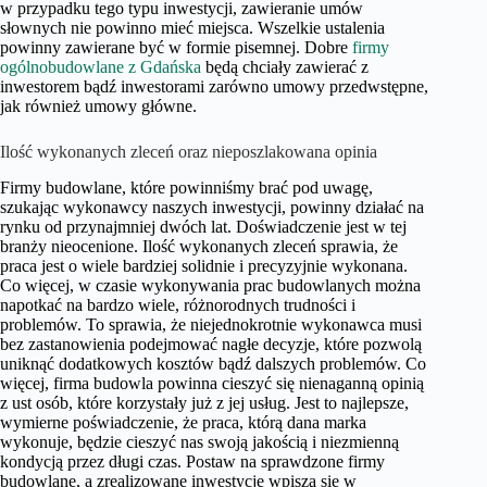
w przypadku tego typu inwestycji, zawieranie umów
słownych nie powinno mieć miejsca. Wszelkie ustalenia
powinny zawierane być w formie pisemnej. Dobre
firmy
ogólnobudowlane z Gdańska
będą chciały zawierać z
inwestorem bądź inwestorami zarówno umowy przedwstępne,
jak również umowy główne.
Ilość wykonanych zleceń oraz nieposzlakowana opinia
Firmy budowlane, które powinniśmy brać pod uwagę,
szukając wykonawcy naszych inwestycji, powinny działać na
rynku od przynajmniej dwóch lat. Doświadczenie jest w tej
branży nieocenione. Ilość wykonanych zleceń sprawia, że
praca jest o wiele bardziej solidnie i precyzyjnie wykonana.
Co więcej, w czasie wykonywania prac budowlanych można
napotkać na bardzo wiele, różnorodnych trudności i
problemów. To sprawia, że niejednokrotnie wykonawca musi
bez zastanowienia podejmować nagłe decyzje, które pozwolą
uniknąć dodatkowych kosztów bądź dalszych problemów. Co
więcej, firma budowla powinna cieszyć się nienaganną opinią
z ust osób, które korzystały już z jej usług. Jest to najlepsze,
wymierne poświadczenie, że praca, którą dana marka
wykonuje, będzie cieszyć nas swoją jakością i niezmienną
kondycją przez długi czas. Postaw na sprawdzone firmy
budowlane, a zrealizowane inwestycje wpiszą się w