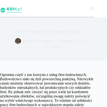
Przejdź
do
treści
Firma budowlana i jej profesjonalne usługi
Ewelina Szymańska
30 grudnia 2022
Pozostałe
Ogromna część z nas korzysta z usług firm budowlanych.
Budownictwo stało się dziś powszechną praktyką. Niezwykle
często możemy obserwować powstawanie nowych domów,
budynków mieszkalnych, hal produkcyjnych czy oddziałów
firm. By jednak móc cieszyć się przez wiele lat komfortem
użytkowania obiektów, szczególną uwagę należy poświęcić
na wybór właściwego wykonawcy. To właśnie od solidności
pracy firm budowlanych w największym stopniu zależy