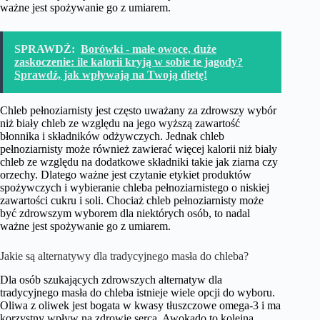
ważne jest spożywanie go z umiarem.
SPRAWDŹ:
Borówki - małe owoce, duże
zaskoczenie: ile kalorii kryją w sobie te jagody?
Sprawdź, jak wpływają na Twoją dietę!
Chleb pełnoziarnisty jest często uważany za zdrowszy wybór
niż biały chleb ze względu na jego wyższą zawartość
błonnika i składników odżywczych. Jednak chleb
pełnoziarnisty może również zawierać więcej kalorii niż biały
chleb ze względu na dodatkowe składniki takie jak ziarna czy
orzechy. Dlatego ważne jest czytanie etykiet produktów
spożywczych i wybieranie chleba pełnoziarnistego o niskiej
zawartości cukru i soli. Chociaż chleb pełnoziarnisty może
być zdrowszym wyborem dla niektórych osób, to nadal
ważne jest spożywanie go z umiarem.
Jakie są alternatywy dla tradycyjnego masła do chleba?
Dla osób szukających zdrowszych alternatyw dla
tradycyjnego masła do chleba istnieje wiele opcji do wyboru.
Oliwa z oliwek jest bogata w kwasy tłuszczowe omega-3 i ma
korzystny wpływ na zdrowie serca. Awokado to kolejna