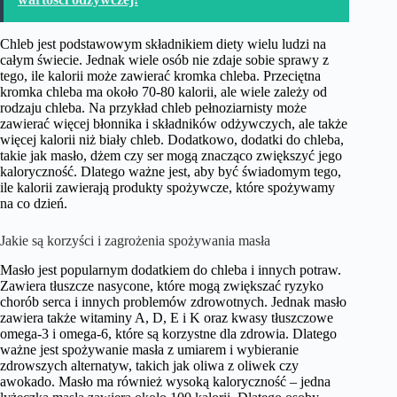
Chleb jest podstawowym składnikiem diety wielu ludzi na
całym świecie. Jednak wiele osób nie zdaje sobie sprawy z
tego, ile kalorii może zawierać kromka chleba. Przeciętna
kromka chleba ma około 70-80 kalorii, ale wiele zależy od
rodzaju chleba. Na przykład chleb pełnoziarnisty może
zawierać więcej błonnika i składników odżywczych, ale także
więcej kalorii niż biały chleb. Dodatkowo, dodatki do chleba,
takie jak masło, dżem czy ser mogą znacząco zwiększyć jego
kaloryczność. Dlatego ważne jest, aby być świadomym tego,
ile kalorii zawierają produkty spożywcze, które spożywamy
na co dzień.
Jakie są korzyści i zagrożenia spożywania masła
Masło jest popularnym dodatkiem do chleba i innych potraw.
Zawiera tłuszcze nasycone, które mogą zwiększać ryzyko
chorób serca i innych problemów zdrowotnych. Jednak masło
zawiera także witaminy A, D, E i K oraz kwasy tłuszczowe
omega-3 i omega-6, które są korzystne dla zdrowia. Dlatego
ważne jest spożywanie masła z umiarem i wybieranie
zdrowszych alternatyw, takich jak oliwa z oliwek czy
awokado. Masło ma również wysoką kaloryczność – jedna