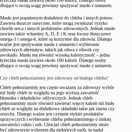
łyżeczka masła zawiera około 100 kalorii. Dlatego osoby
dbające o swoją wagę powinny spożywać masło z umiarem.
Masło jest popularnym dodatkiem do chleba i innych potraw.
Zawiera tłuszcze nasycone, które mogą zwiększać ryzyko
chorób serca i innych problemów zdrowotnych. Jednak masło
zawiera także witaminy A, D, E i K oraz kwasy tłuszczowe
omega-3 i omega-6, które są korzystne dla zdrowia. Dlatego
ważne jest spożywanie masła z umiarem i wybieranie
zdrowszych alternatyw, takich jak oliwa z oliwek czy
awokado. Masło ma również wysoką kaloryczność – jedna
łyżeczka masła zawiera około 100 kalorii. Dlatego osoby
dbające o swoją wagę powinny spożywać masło z umiarem.
Czy chleb pełnoziarnisty jest zdrowszy od białego chleba?
Chleb pełnoziarnisty jest często uważany za zdrowszy wybór
niż biały chleb ze względu na jego wyższą zawartość
błonnika i składników odżywczych. Jednak chleb
pełnoziarnisty może również zawierać więcej kalorii niż biały
chleb ze względu na dodatkowe składniki takie jak ziarna czy
orzechy. Dlatego ważne jest czytanie etykiet produktów
spożywczych i wybieranie chleba pełnoziarnistego o niskiej
zawartości cukru i soli. Chociaż chleb pełnoziarnisty może
być zdrowszym wyborem dla niektórych osób, to nadal