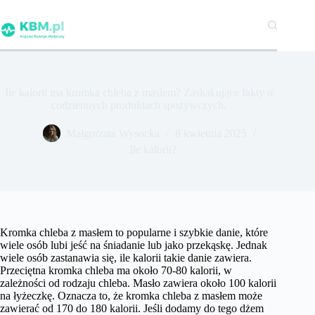
Przejdź
do
treści
Ile kalorii ma kromka chleba z masłem? Zaskakujące fakty o
codziennych produktach spożywczych.
Małgorzata Wysocka
8 kwietnia 2025
Ile kalorii?
Kromka chleba z masłem to popularne i szybkie danie, które
wiele osób lubi jeść na śniadanie lub jako przekąskę. Jednak
wiele osób zastanawia się, ile kalorii takie danie zawiera.
Przeciętna kromka chleba ma około 70-80 kalorii, w
zależności od rodzaju chleba. Masło zawiera około 100 kalorii
na łyżeczkę. Oznacza to, że kromka chleba z masłem może
zawierać od 170 do 180 kalorii. Jeśli dodamy do tego dżem