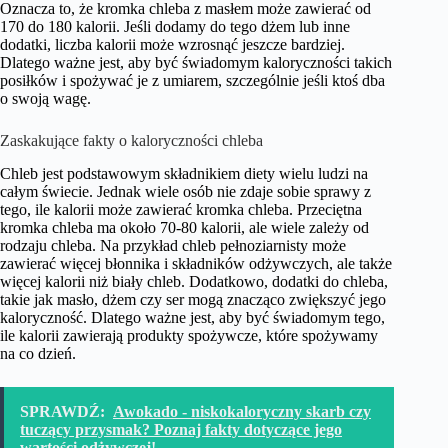
Oznacza to, że kromka chleba z masłem może zawierać od
170 do 180 kalorii. Jeśli dodamy do tego dżem lub inne
dodatki, liczba kalorii może wzrosnąć jeszcze bardziej.
Dlatego ważne jest, aby być świadomym kaloryczności takich
posiłków i spożywać je z umiarem, szczególnie jeśli ktoś dba
o swoją wagę.
Zaskakujące fakty o kaloryczności chleba
Chleb jest podstawowym składnikiem diety wielu ludzi na
całym świecie. Jednak wiele osób nie zdaje sobie sprawy z
tego, ile kalorii może zawierać kromka chleba. Przeciętna
kromka chleba ma około 70-80 kalorii, ale wiele zależy od
rodzaju chleba. Na przykład chleb pełnoziarnisty może
zawierać więcej błonnika i składników odżywczych, ale także
więcej kalorii niż biały chleb. Dodatkowo, dodatki do chleba,
takie jak masło, dżem czy ser mogą znacząco zwiększyć jego
kaloryczność. Dlatego ważne jest, aby być świadomym tego,
ile kalorii zawierają produkty spożywcze, które spożywamy
na co dzień.
SPRAWDŹ:
Awokado - niskokaloryczny skarb czy
tuczący przysmak? Poznaj fakty dotyczące jego
wartości odżywczej!