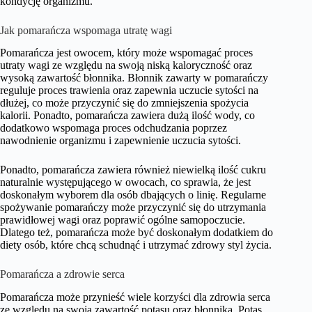
kondycję organizmu.
Jak pomarańcza wspomaga utratę wagi
Pomarańcza jest owocem, który może wspomagać proces
utraty wagi ze względu na swoją niską kaloryczność oraz
wysoką zawartość błonnika. Błonnik zawarty w pomarańczy
reguluje proces trawienia oraz zapewnia uczucie sytości na
dłużej, co może przyczynić się do zmniejszenia spożycia
kalorii. Ponadto, pomarańcza zawiera dużą ilość wody, co
dodatkowo wspomaga proces odchudzania poprzez
nawodnienie organizmu i zapewnienie uczucia sytości.
Ponadto, pomarańcza zawiera również niewielką ilość cukru
naturalnie występującego w owocach, co sprawia, że jest
doskonałym wyborem dla osób dbających o linię. Regularne
spożywanie pomarańczy może przyczynić się do utrzymania
prawidłowej wagi oraz poprawić ogólne samopoczucie.
Dlatego też, pomarańcza może być doskonałym dodatkiem do
diety osób, które chcą schudnąć i utrzymać zdrowy styl życia.
Pomarańcza a zdrowie serca
Pomarańcza może przynieść wiele korzyści dla zdrowia serca
ze względu na swoją zawartość potasu oraz błonnika. Potas