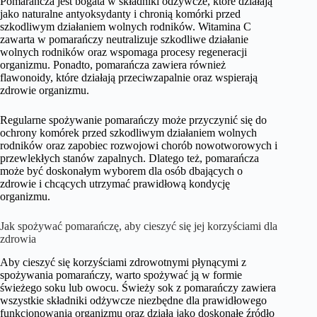
Pomarańcza jest bogata w składniki odżywcze, które działają
jako naturalne antyoksydanty i chronią komórki przed
szkodliwym działaniem wolnych rodników. Witamina C
zawarta w pomarańczy neutralizuje szkodliwe działanie
wolnych rodników oraz wspomaga procesy regeneracji
organizmu. Ponadto, pomarańcza zawiera również
flawonoidy, które działają przeciwzapalnie oraz wspierają
zdrowie organizmu.
Regularne spożywanie pomarańczy może przyczynić się do
ochrony komórek przed szkodliwym działaniem wolnych
rodników oraz zapobiec rozwojowi chorób nowotworowych i
przewlekłych stanów zapalnych. Dlatego też, pomarańcza
może być doskonałym wyborem dla osób dbających o
zdrowie i chcących utrzymać prawidłową kondycję
organizmu.
Jak spożywać pomarańczę, aby cieszyć się jej korzyściami dla
zdrowia
Aby cieszyć się korzyściami zdrowotnymi płynącymi z
spożywania pomarańczy, warto spożywać ją w formie
świeżego soku lub owocu. Świeży sok z pomarańczy zawiera
wszystkie składniki odżywcze niezbędne dla prawidłowego
funkcjonowania organizmu oraz działa jako doskonałe źródło