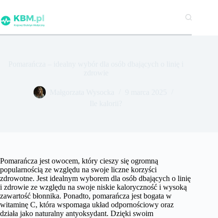
Przejdź
do
treści
Pomarańcza – idealny wybór dla osób dbających o linię i
zdrowie
Małgorzata Wysocka
9 marca 2025
Ile kalorii?
Pomarańcza jest owocem, który cieszy się ogromną
popularnością ze względu na swoje liczne korzyści
zdrowotne. Jest idealnym wyborem dla osób dbających o linię
i zdrowie ze względu na swoje niskie kaloryczność i wysoką
zawartość błonnika. Ponadto, pomarańcza jest bogata w
witaminę C, która wspomaga układ odpornościowy oraz
działa jako naturalny antyoksydant. Dzięki swoim