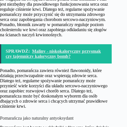
jest niezbędny dla prawidłowego funkcjonowania serca oraz
reguluje ciśnienie krwi. Dlatego też, regularne spożywanie
pomarańczy może przyczynić się do utrzymania zdrowego
serca oraz zapobiegania chorobom sercowo-naczyniowym.
Ponadto, błonnik zawarty w pomarańczy reguluje poziom
cholesterolu we krwi oraz zapobiega odkładaniu się złogów
na ścianach naczyń krwionośnych.
SPRAWDŹ:
Maliny - niskokaloryczny przysmak
czy tajemniczy kaloryczny bomb?
Ponadto, pomarańcza zawiera również flawonoidy, które
działają przeciwzapalnie oraz wspierają zdrowie serca.
Dlatego też, regularne spożywanie pomarańczy może
przynieść wiele korzyści dla układu sercowo-naczyniowego
oraz zapobiec rozwojowi chorób serca. Dlatego też,
pomarańcza może być doskonałym wyborem dla osób
dbających o zdrowie serca i chcących utrzymać prawidłowe
ciśnienie krwi.
Pomarańcza jako naturalny antyoksydant