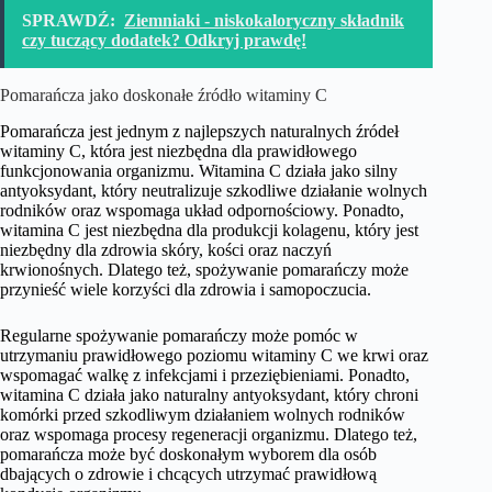
SPRAWDŹ:
Ziemniaki - niskokaloryczny składnik
czy tuczący dodatek? Odkryj prawdę!
Pomarańcza jako doskonałe źródło witaminy C
Pomarańcza jest jednym z najlepszych naturalnych źródeł
witaminy C, która jest niezbędna dla prawidłowego
funkcjonowania organizmu. Witamina C działa jako silny
antyoksydant, który neutralizuje szkodliwe działanie wolnych
rodników oraz wspomaga układ odpornościowy. Ponadto,
witamina C jest niezbędna dla produkcji kolagenu, który jest
niezbędny dla zdrowia skóry, kości oraz naczyń
krwionośnych. Dlatego też, spożywanie pomarańczy może
przynieść wiele korzyści dla zdrowia i samopoczucia.
Regularne spożywanie pomarańczy może pomóc w
utrzymaniu prawidłowego poziomu witaminy C we krwi oraz
wspomagać walkę z infekcjami i przeziębieniami. Ponadto,
witamina C działa jako naturalny antyoksydant, który chroni
komórki przed szkodliwym działaniem wolnych rodników
oraz wspomaga procesy regeneracji organizmu. Dlatego też,
pomarańcza może być doskonałym wyborem dla osób
dbających o zdrowie i chcących utrzymać prawidłową