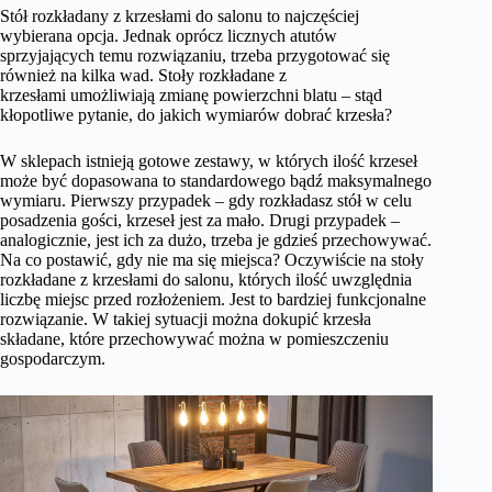
Stół rozkładany z krzesłami do salonu to najczęściej
wybierana opcja. Jednak oprócz licznych atutów
sprzyjających temu rozwiązaniu, trzeba przygotować się
również na kilka wad. Stoły rozkładane z
krzesłami umożliwiają zmianę powierzchni blatu – stąd
kłopotliwe pytanie, do jakich wymiarów dobrać krzesła?
W sklepach istnieją gotowe zestawy, w których ilość krzeseł
może być dopasowana to standardowego bądź maksymalnego
wymiaru. Pierwszy przypadek – gdy rozkładasz stół w celu
posadzenia gości, krzeseł jest za mało. Drugi przypadek –
analogicznie, jest ich za dużo, trzeba je gdzieś przechowywać.
Na co postawić, gdy nie ma się miejsca? Oczywiście na stoły
rozkładane z krzesłami do salonu, których ilość uwzględnia
liczbę miejsc przed rozłożeniem. Jest to bardziej funkcjonalne
rozwiązanie. W takiej sytuacji można dokupić krzesła
składane, które przechowywać można w pomieszczeniu
gospodarczym.