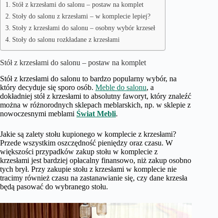
Stół z krzesłami do salonu – postaw na komplet
Stoły do salonu z krzesłami – w komplecie lepiej?
Stoły z krzesłami do salonu – osobny wybór krzeseł
Stoły do salonu rozkładane z krzesłami
Stół z krzesłami do salonu – postaw na komplet
Stół z krzesłami do salonu to bardzo popularny wybór, na
który decyduje się sporo osób.
Meble do salonu
, a
dokładniej stół z krzesłami to absolutny faworyt, który znaleźć
można w różnorodnych sklepach meblarskich, np. w sklepie z
nowoczesnymi meblami
Świat Mebli
.
Jakie są zalety stołu kupionego w komplecie z krzesłami?
Przede wszystkim oszczędność pieniędzy oraz czasu. W
większości przypadków zakup stołu w komplecie z
krzesłami jest bardziej opłacalny finansowo, niż zakup osobno
tych brył. Przy zakupie stołu z krzesłami w komplecie nie
tracimy również czasu na zastanawianie się, czy dane krzesła
będą pasować do wybranego stołu.