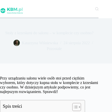
Przejdź
do
treści
Stoły z krzesłami do salonu – w komplecie czy osobno?
Katarzyna Wiśniewska
24 sierpnia 2022
Pozostałe
Przy urządzaniu salonu wiele osób stoi przed ciężkim
wyborem, który dotyczy kupna stołu w komplecie z krzesłami
czy osobno. W dzisiejszym artykule podpowiemy, co jest
najlepszym rozwiązaniem. Sprawdź!
Spis treści