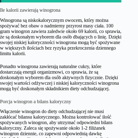
Ile kalorii zawierają winogrona
Winogrona są niskokalorycznym owocem, który można
spożywać bez obaw o nadmierny przyrost masy ciała. 100
gram winogron zawiera zaledwie około 69 kalorii, co sprawia,
że są doskonałym wyborem dla osób dbających o linię. Dzięki
swojej niskiej kaloryczności winogrona mogą być spożywane
w większych ilościach bez ryzyka przekroczenia dziennego
limitu kalorii.
Ponadto winogrona zawierają naturalne cukry, które
dostarczają energii organizmowi, co sprawia, że są
doskonałym wyborem dla osób aktywnych fizycznie. Dzięki
swojej wartości odżywczej i niskiej kaloryczności winogrona
mogą być doskonałym składnikiem diety odchudzającej.
Porcja winogron a bilans kaloryczny
Włączenie winogron do diety odchudzającej nie musi
zakłócać bilansu kalorycznego. Można kontrolować ilość
spożywanych winogron, aby utrzymać odpowiedni bilans
kaloryczny. Zaleca się spożywanie około 1-2 filiżanek
winogron dziennie, co zapewni odpowiednią dawkę