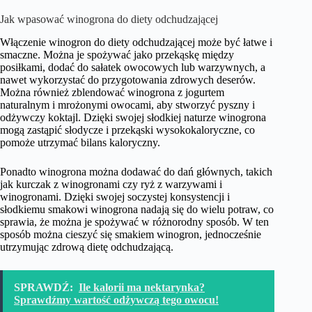
Jak wpasować winogrona do diety odchudzającej
Włączenie winogron do diety odchudzającej może być łatwe i
smaczne. Można je spożywać jako przekąskę między
posiłkami, dodać do sałatek owocowych lub warzywnych, a
nawet wykorzystać do przygotowania zdrowych deserów.
Można również zblendować winogrona z jogurtem
naturalnym i mrożonymi owocami, aby stworzyć pyszny i
odżywczy koktajl. Dzięki swojej słodkiej naturze winogrona
mogą zastąpić słodycze i przekąski wysokokaloryczne, co
pomoże utrzymać bilans kaloryczny.
Ponadto winogrona można dodawać do dań głównych, takich
jak kurczak z winogronami czy ryż z warzywami i
winogronami. Dzięki swojej soczystej konsystencji i
słodkiemu smakowi winogrona nadają się do wielu potraw, co
sprawia, że można je spożywać w różnorodny sposób. W ten
sposób można cieszyć się smakiem winogron, jednocześnie
utrzymując zdrową dietę odchudzającą.
SPRAWDŹ:
Ile kalorii ma nektarynka?
Sprawdźmy wartość odżywczą tego owocu!