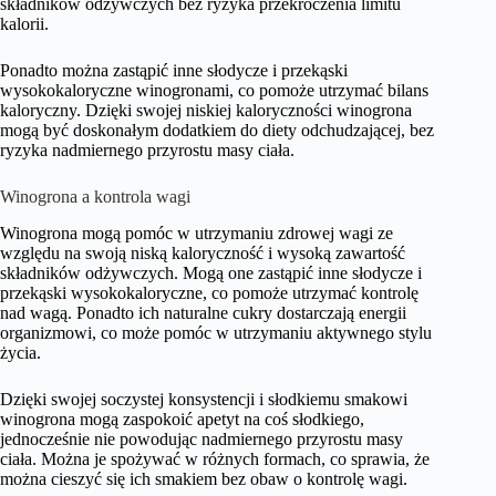
składników odżywczych bez ryzyka przekroczenia limitu
kalorii.
Ponadto można zastąpić inne słodycze i przekąski
wysokokaloryczne winogronami, co pomoże utrzymać bilans
kaloryczny. Dzięki swojej niskiej kaloryczności winogrona
mogą być doskonałym dodatkiem do diety odchudzającej, bez
ryzyka nadmiernego przyrostu masy ciała.
Winogrona a kontrola wagi
Winogrona mogą pomóc w utrzymaniu zdrowej wagi ze
względu na swoją niską kaloryczność i wysoką zawartość
składników odżywczych. Mogą one zastąpić inne słodycze i
przekąski wysokokaloryczne, co pomoże utrzymać kontrolę
nad wagą. Ponadto ich naturalne cukry dostarczają energii
organizmowi, co może pomóc w utrzymaniu aktywnego stylu
życia.
Dzięki swojej soczystej konsystencji i słodkiemu smakowi
winogrona mogą zaspokoić apetyt na coś słodkiego,
jednocześnie nie powodując nadmiernego przyrostu masy
ciała. Można je spożywać w różnych formach, co sprawia, że
można cieszyć się ich smakiem bez obaw o kontrolę wagi.