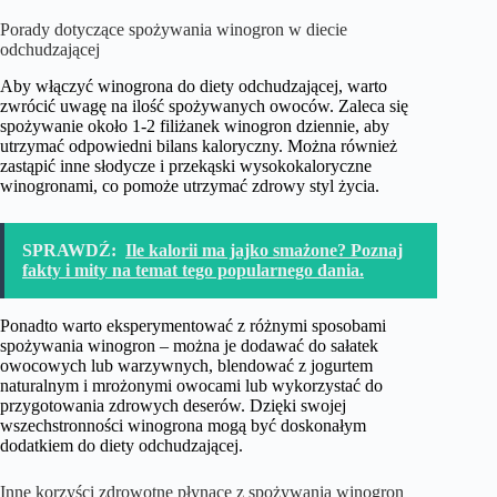
Porady dotyczące spożywania winogron w diecie
odchudzającej
Aby włączyć winogrona do diety odchudzającej, warto
zwrócić uwagę na ilość spożywanych owoców. Zaleca się
spożywanie około 1-2 filiżanek winogron dziennie, aby
utrzymać odpowiedni bilans kaloryczny. Można również
zastąpić inne słodycze i przekąski wysokokaloryczne
winogronami, co pomoże utrzymać zdrowy styl życia.
SPRAWDŹ:
Ile kalorii ma jajko smażone? Poznaj
fakty i mity na temat tego popularnego dania.
Ponadto warto eksperymentować z różnymi sposobami
spożywania winogron – można je dodawać do sałatek
owocowych lub warzywnych, blendować z jogurtem
naturalnym i mrożonymi owocami lub wykorzystać do
przygotowania zdrowych deserów. Dzięki swojej
wszechstronności winogrona mogą być doskonałym
dodatkiem do diety odchudzającej.
Inne korzyści zdrowotne płynące z spożywania winogron