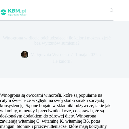
Przejdź
do
treści
Winogrona w diecie odchudzającej: ile kalorii możesz zjeść
bez wyrzutów sumienia?
Małgorzata Wysocka
1 maja 2025
Ile kalorii?
Winogrona są owocami winorośli, które są popularne na
całym świecie ze względu na swój słodki smak i soczystą
konsystencję. Są one bogate w składniki odżywcze, takie jak
witaminy, minerały i przeciwutleniacze, co sprawia, że są
doskonałym dodatkiem do zdrowej diety. Winogrona
zawierają witaminę C, witaminę K, witaminę B6, potas,
mangan, błonnik i przeciwutleniacze, które mają korzystny