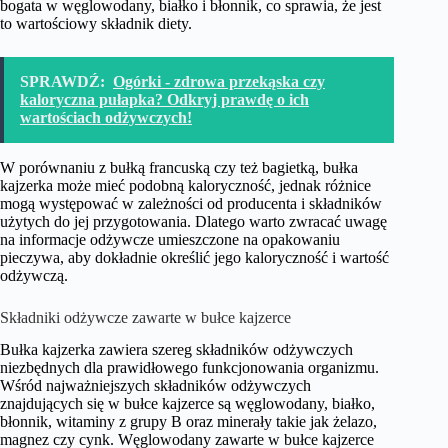
bogata w węglowodany, białko i błonnik, co sprawia, że jest
to wartościowy składnik diety.
SPRAWDŹ:
Ogórki - zdrowa przekąska czy
kaloryczna pułapka? Odkryj prawdę o ich
wartościach odżywczych!
W porównaniu z bułką francuską czy też bagietką, bułka
kajzerka może mieć podobną kaloryczność, jednak różnice
mogą występować w zależności od producenta i składników
użytych do jej przygotowania. Dlatego warto zwracać uwagę
na informacje odżywcze umieszczone na opakowaniu
pieczywa, aby dokładnie określić jego kaloryczność i wartość
odżywczą.
Składniki odżywcze zawarte w bułce kajzerce
Bułka kajzerka zawiera szereg składników odżywczych
niezbędnych dla prawidłowego funkcjonowania organizmu.
Wśród najważniejszych składników odżywczych
znajdujących się w bułce kajzerce są węglowodany, białko,
błonnik, witaminy z grupy B oraz minerały takie jak żelazo,
magnez czy cynk. Węglowodany zawarte w bułce kajzerce