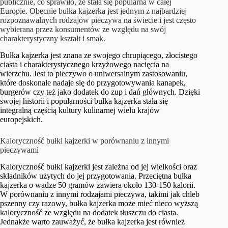
publicznie, co sprawiło, że stała się popularna w całej
Europie. Obecnie bułka kajzerka jest jednym z najbardziej
rozpoznawalnych rodzajów pieczywa na świecie i jest często
wybierana przez konsumentów ze względu na swój
charakterystyczny kształt i smak.
Bułka kajzerka jest znana ze swojego chrupiącego, złocistego
ciasta i charakterystycznego krzyżowego nacięcia na
wierzchu. Jest to pieczywo o uniwersalnym zastosowaniu,
które doskonale nadaje się do przygotowywania kanapek,
burgerów czy też jako dodatek do zup i dań głównych. Dzięki
swojej historii i popularności bułka kajzerka stała się
integralną częścią kultury kulinarnej wielu krajów
europejskich.
Kaloryczność bułki kajzerki w porównaniu z innymi
pieczywami
Kaloryczność bułki kajzerki jest zależna od jej wielkości oraz
składników użytych do jej przygotowania. Przeciętna bułka
kajzerka o wadze 50 gramów zawiera około 130-150 kalorii.
W porównaniu z innymi rodzajami pieczywa, takimi jak chleb
pszenny czy razowy, bułka kajzerka może mieć nieco wyższą
kaloryczność ze względu na dodatek tłuszczu do ciasta.
Jednakże warto zauważyć, że bułka kajzerka jest również