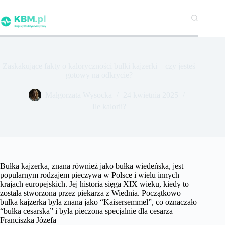
Przejdź
do
treści
Zaskakujące fakty o kaloryczności bułki kajzerki – czy jesteś
gotowy na odkrycie?
Małgorzata Wysocka
24 kwietnia 2025
Ile kalorii?
Bułka kajzerka, znana również jako bułka wiedeńska, jest
popularnym rodzajem pieczywa w Polsce i wielu innych
krajach europejskich. Jej historia sięga XIX wieku, kiedy to
została stworzona przez piekarza z Wiednia. Początkowo
bułka kajzerka była znana jako “Kaisersemmel”, co oznaczało
“bułka cesarska” i była pieczona specjalnie dla cesarza
Franciszka Józefa