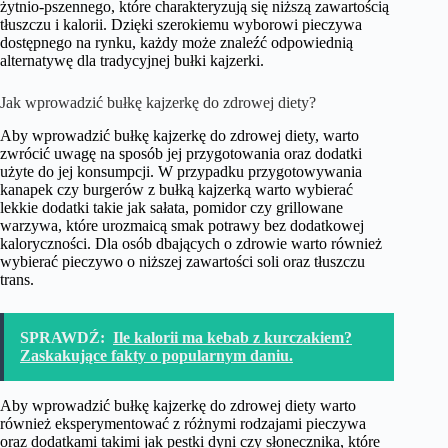
żytnio-pszennego, które charakteryzują się niższą zawartością
tłuszczu i kalorii. Dzięki szerokiemu wyborowi pieczywa
dostępnego na rynku, każdy może znaleźć odpowiednią
alternatywę dla tradycyjnej bułki kajzerki.
Jak wprowadzić bułkę kajzerkę do zdrowej diety?
Aby wprowadzić bułkę kajzerkę do zdrowej diety, warto
zwrócić uwagę na sposób jej przygotowania oraz dodatki
użyte do jej konsumpcji. W przypadku przygotowywania
kanapek czy burgerów z bułką kajzerką warto wybierać
lekkie dodatki takie jak sałata, pomidor czy grillowane
warzywa, które urozmaicą smak potrawy bez dodatkowej
kaloryczności. Dla osób dbających o zdrowie warto również
wybierać pieczywo o niższej zawartości soli oraz tłuszczu
trans.
SPRAWDŹ:
Ile kalorii ma kebab z kurczakiem?
Zaskakujące fakty o popularnym daniu.
Aby wprowadzić bułkę kajzerkę do zdrowej diety warto
również eksperymentować z różnymi rodzajami pieczywa
oraz dodatkami takimi jak pestki dyni czy słonecznika, które