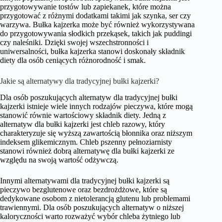
przygotowywanie tostów lub zapiekanek, które można
przygotować z różnymi dodatkami takimi jak szynka, ser czy
warzywa. Bułka kajzerka może być również wykorzystywana
do przygotowywania słodkich przekąsek, takich jak puddingi
czy naleśniki. Dzięki swojej wszechstronności i
uniwersalności, bułka kajzerka stanowi doskonały składnik
diety dla osób ceniących różnorodność i smak.
Jakie są alternatywy dla tradycyjnej bułki kajzerki?
Dla osób poszukujących alternatyw dla tradycyjnej bułki
kajzerki istnieje wiele innych rodzajów pieczywa, które mogą
stanowić równie wartościowy składnik diety. Jedną z
alternatyw dla bułki kajzerki jest chleb razowy, który
charakteryzuje się wyższą zawartością błonnika oraz niższym
indeksem glikemicznym. Chleb pszenny pełnoziarnisty
stanowi również dobrą alternatywę dla bułki kajzerki ze
względu na swoją wartość odżywczą.
Innymi alternatywami dla tradycyjnej bułki kajzerki są
pieczywo bezglutenowe oraz bezdrożdżowe, które są
dedykowane osobom z nietolerancją glutenu lub problemami
trawiennymi. Dla osób poszukujących alternatyw o niższej
kaloryczności warto rozważyć wybór chleba żytniego lub