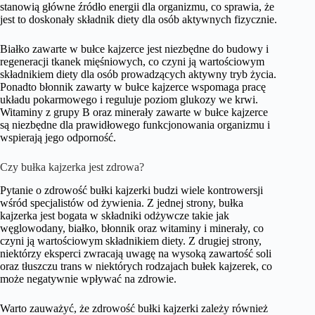
stanowią główne źródło energii dla organizmu, co sprawia, że
jest to doskonały składnik diety dla osób aktywnych fizycznie.
Białko zawarte w bułce kajzerce jest niezbędne do budowy i
regeneracji tkanek mięśniowych, co czyni ją wartościowym
składnikiem diety dla osób prowadzących aktywny tryb życia.
Ponadto błonnik zawarty w bułce kajzerce wspomaga pracę
układu pokarmowego i reguluje poziom glukozy we krwi.
Witaminy z grupy B oraz minerały zawarte w bułce kajzerce
są niezbędne dla prawidłowego funkcjonowania organizmu i
wspierają jego odporność.
Czy bułka kajzerka jest zdrowa?
Pytanie o zdrowość bułki kajzerki budzi wiele kontrowersji
wśród specjalistów od żywienia. Z jednej strony, bułka
kajzerka jest bogata w składniki odżywcze takie jak
węglowodany, białko, błonnik oraz witaminy i minerały, co
czyni ją wartościowym składnikiem diety. Z drugiej strony,
niektórzy eksperci zwracają uwagę na wysoką zawartość soli
oraz tłuszczu trans w niektórych rodzajach bułek kajzerek, co
może negatywnie wpływać na zdrowie.
Warto zauważyć, że zdrowość bułki kajzerki zależy również