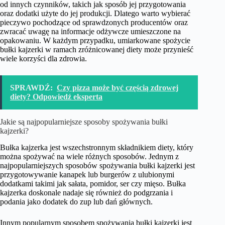
od innych czynników, takich jak sposób jej przygotowania
oraz dodatki użyte do jej produkcji. Dlatego warto wybierać
pieczywo pochodzące od sprawdzonych producentów oraz
zwracać uwagę na informacje odżywcze umieszczone na
opakowaniu. W każdym przypadku, umiarkowane spożycie
bułki kajzerki w ramach zróżnicowanej diety może przynieść
wiele korzyści dla zdrowia.
SPRAWDŹ:
Czy pizza może być częścią zdrowej
diety? Odpowiedź eksperta
Jakie są najpopularniejsze sposoby spożywania bułki
kajzerki?
Bułka kajzerka jest wszechstronnym składnikiem diety, który
można spożywać na wiele różnych sposobów. Jednym z
najpopularniejszych sposobów spożywania bułki kajzerki jest
przygotowywanie kanapek lub burgerów z ulubionymi
dodatkami takimi jak sałata, pomidor, ser czy mięso. Bułka
kajzerka doskonale nadaje się również do podgrzania i
podania jako dodatek do zup lub dań głównych.
Innym popularnym sposobem spożywania bułki kajzerki jest