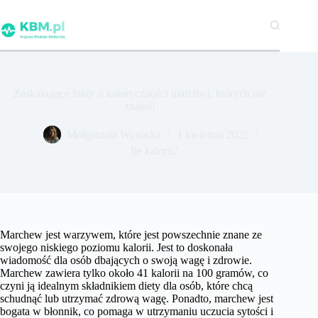
Przejdź
do
treści
Zaskakujące fakty o kaloryczności marchwi, których nie
znałeś!
Małgorzata Wysocka
1 kwietnia 2025
Ile kalorii?
Marchew jest warzywem, które jest powszechnie znane ze
swojego niskiego poziomu kalorii. Jest to doskonała
wiadomość dla osób dbających o swoją wagę i zdrowie.
Marchew zawiera tylko około 41 kalorii na 100 gramów, co
czyni ją idealnym składnikiem diety dla osób, które chcą
schudnąć lub utrzymać zdrową wagę. Ponadto, marchew jest
bogata w błonnik, co pomaga w utrzymaniu uczucia sytości i