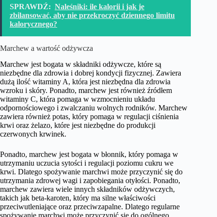
SPRAWDŹ:
Naleśniki: ile kalorii i jak je
zbilansować, aby nie przekroczyć dziennego limitu
kalorycznego?
Marchew a wartość odżywcza
Marchew jest bogata w składniki odżywcze, które są
niezbędne dla zdrowia i dobrej kondycji fizycznej. Zawiera
dużą ilość witaminy A, która jest niezbędna dla zdrowia
wzroku i skóry. Ponadto, marchew jest również źródłem
witaminy C, która pomaga w wzmocnieniu układu
odpornościowego i zwalczaniu wolnych rodników. Marchew
zawiera również potas, który pomaga w regulacji ciśnienia
krwi oraz żelazo, które jest niezbędne do produkcji
czerwonych krwinek.
Ponadto, marchew jest bogata w błonnik, który pomaga w
utrzymaniu uczucia sytości i regulacji poziomu cukru we
krwi. Dlatego spożywanie marchwi może przyczynić się do
utrzymania zdrowej wagi i zapobiegania otyłości. Ponadto,
marchew zawiera wiele innych składników odżywczych,
takich jak beta-karoten, który ma silne właściwości
przeciwutleniające oraz przeciwzapalne. Dlatego regularne
spożywanie marchwi może przyczynić się do ogólnego