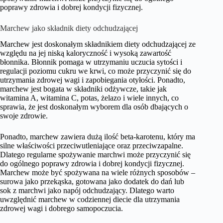
poprawy zdrowia i dobrej kondycji fizycznej.
Marchew jako składnik diety odchudzającej
Marchew jest doskonałym składnikiem diety odchudzającej ze
względu na jej niską kaloryczność i wysoką zawartość
błonnika. Błonnik pomaga w utrzymaniu uczucia sytości i
regulacji poziomu cukru we krwi, co może przyczynić się do
utrzymania zdrowej wagi i zapobiegania otyłości. Ponadto,
marchew jest bogata w składniki odżywcze, takie jak
witamina A, witamina C, potas, żelazo i wiele innych, co
sprawia, że jest doskonałym wyborem dla osób dbających o
swoje zdrowie.
Ponadto, marchew zawiera dużą ilość beta-karotenu, który ma
silne właściwości przeciwutleniające oraz przeciwzapalne.
Dlatego regularne spożywanie marchwi może przyczynić się
do ogólnego poprawy zdrowia i dobrej kondycji fizycznej.
Marchew może być spożywana na wiele różnych sposobów –
surowa jako przekąska, gotowana jako dodatek do dań lub
sok z marchwi jako napój odchudzający. Dlatego warto
uwzględnić marchew w codziennej diecie dla utrzymania
zdrowej wagi i dobrego samopoczucia.