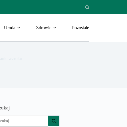
Uroda
Zdrowie
Pozostałe
danie wzroku
zukaj
rak
yników