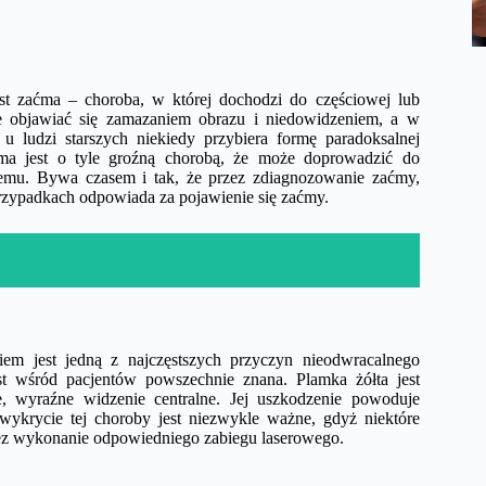
t zaćma – choroba, w której dochodzi do częściowej lub
że objawiać się zamazaniem obrazu i niedowidzeniem, a w
 u ludzi starszych niekiedy przybiera formę paradoksalnej
ma jest o tyle groźną chorobą, że może doprowadzić do
jnemu. Bywa czasem i tak, że przez zdiagnozowanie zaćmy,
przypadkach odpowiada za pojawienie się zaćmy.
em jest jedną z najczęstszych przyczyn nieodwracalnego
st wśród pacjentów powszechnie znana. Plamka żółta jest
e, wyraźne widzenie centralne. Jej uszkodzenie powoduje
wykrycie tej choroby jest niezwykle ważne, gdyż niektóre
zez wykonanie odpowiedniego zabiegu laserowego.