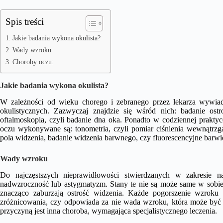
Spis treści
Jakie badania wykona okulista?
Wady wzroku
Choroby oczu:
Jakie badania wykona okulista?
W zależności od wieku chorego i zebranego przez lekarza wywia
okulistycznych. Zazwyczaj znajdzie się wśród nich: badanie ostr
oftalmoskopia, czyli badanie dna oka. Ponadto w codziennej prakt
oczu wykonywane są: tonometria, czyli pomiar ciśnienia wewnątrzg
pola widzenia, badanie widzenia barwnego, czy fluorescencyjne barw
Wady wzroku
Do najczęstszych nieprawidłowości stwierdzanych w zakresie 
nadwzroczność lub astygmatyzm. Stany te nie są może same w sobie
znacząco zaburzają ostrość widzenia. Każde pogorszenie wzroku
zróżnicowania, czy odpowiada za nie wada wzroku, która może by
przyczyną jest inna choroba, wymagająca specjalistycznego leczenia.