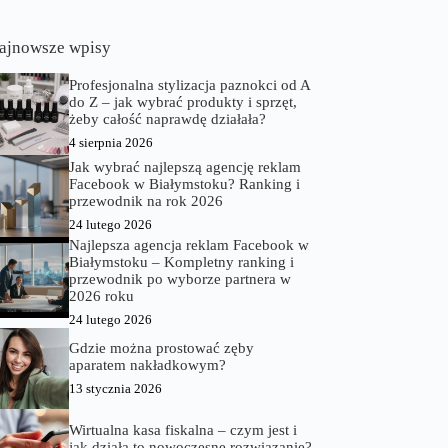
ajnowsze wpisy
Profesjonalna stylizacja paznokci od A
do Z – jak wybrać produkty i sprzęt,
żeby całość naprawdę działała?
4 sierpnia 2026
Jak wybrać najlepszą agencję reklam
Facebook w Białymstoku? Ranking i
przewodnik na rok 2026
24 lutego 2026
Najlepsza agencja reklam Facebook w
Białymstoku – Kompletny ranking i
przewodnik po wyborze partnera w
2026 roku
24 lutego 2026
Gdzie można prostować zęby
aparatem nakładkowym?
13 stycznia 2026
Wirtualna kasa fiskalna – czym jest i
jak działa to nowoczesne rozwiązanie?