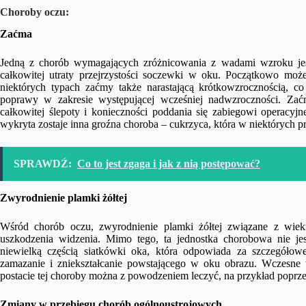
Choroby oczu:
Zaćma
Jedną z chorób wymagających zróżnicowania z wadami wzroku jes
całkowitej utraty przejrzystości soczewki w oku. Początkowo mo
niektórych typach zaćmy także narastającą krótkowzrocznością, co
poprawy w zakresie występującej wcześniej nadwzroczności. Zać
całkowitej ślepoty i konieczności poddania się zabiegowi operacy
wykryta zostaje inna groźna choroba – cukrzyca, która w niektórych 
SPRAWDŹ:
Co to jest zgaga i jak z nią postępować?
Zwyrodnienie plamki żółtej
Wśród chorób oczu, zwyrodnienie plamki żółtej związane z wieki
uszkodzenia widzenia. Mimo tego, ta jednostka chorobowa nie je
niewielką częścią siatkówki oka, która odpowiada za szczegółow
zamazanie i zniekształcanie powstającego w oku obrazu. Wczesne 
postacie tej choroby można z powodzeniem leczyć, na przykład popr
Zmiany w przebiegu chorób ogólnoustrojowych