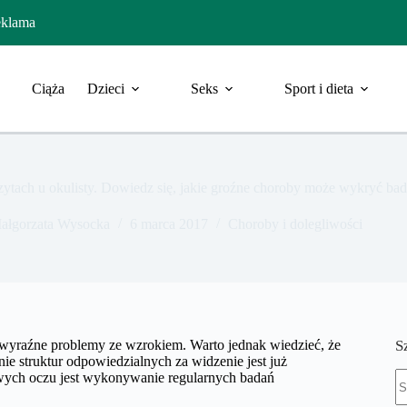
klama
Ciąża
Dzieci
Seks
Sport i dieta
zytach u okulisty. Dowiedz się, jakie groźne choroby może wykryć ba
ałgorzata Wysocka
6 marca 2017
Choroby i dolegliwości
ę wyraźne problemy ze wzrokiem. Warto jednak wiedzieć, że
S
ie struktur odpowiedzialnych za widzenie jest już
B
wych oczu jest wykonywanie regularnych badań
w