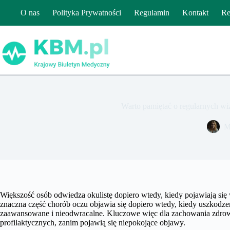
Przejdź
O nas
Polityka Prywatności
Regulamin
Kontakt
Re
do
treści
Warto pamiętać o regularnych wi
M
Większość osób odwiedza okulistę dopiero wtedy, kiedy pojawiają si
znaczna część chorób oczu objawia się dopiero wtedy, kiedy uszkodzen
zaawansowane i nieodwracalne. Kluczowe więc dla zachowania zdro
profilaktycznych, zanim pojawią się niepokojące objawy.