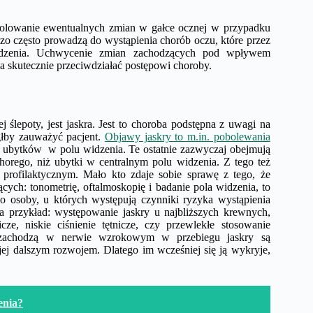
trolowanie ewentualnych zmian w gałce ocznej w przypadku
dzo często prowadzą do wystąpienia chorób oczu, które przez
kodzenia. Uchwycenie zmian zachodzących pod wpływem
la skutecznie przeciwdziałać postępowi choroby.
j ślepoty, jest jaskra. Jest to choroba podstępna z uwagi na
głby zauważyć pacjent.
Objawy jaskry to m.in. pobolewania
ię ubytków w polu widzenia. Te ostatnie zazwyczaj obejmują
horego, niż ubytki w centralnym polu widzenia. Z tego też
profilaktycznym. Mało kto zdaje sobie sprawę z tego, że
cych: tonometrię, oftalmoskopię i badanie pola widzenia, to
wo osoby, u których występują czynniki ryzyka wystąpienia
na przykład: występowanie jaskry u najbliższych krewnych,
cze, niskie ciśnienie tętnicze, czy przewlekłe stosowanie
kie zachodzą w nerwie wzrokowym w przebiegu jaskry są
ej dalszym rozwojem. Dlatego im wcześniej się ją wykryje,
enia?