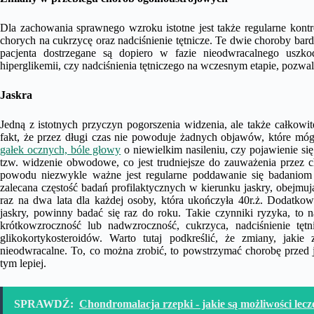
Dla zachowania sprawnego wzroku istotne jest także regularne kon
chorych na cukrzycę oraz nadciśnienie tętnicze. Te dwie choroby bar
pacjenta dostrzegane są dopiero w fazie nieodwracalnego usz
hiperglikemii, czy nadciśnienia tętniczego na wczesnym etapie, pozwa
Jaskra
Jedną z istotnych przyczyn pogorszenia widzenia, ale także całkowite
fakt, że przez długi czas nie powoduje żadnych objawów, które mó
gałek ocznych, bóle głowy
o niewielkim nasileniu, czy pojawienie s
tzw. widzenie obwodowe, co jest trudniejsze do zauważenia przez c
powodu niezwykle ważne jest regularne poddawanie się badaniom 
zalecana częstość badań profilaktycznych w kierunku jaskry, obejmują
raz na dwa lata dla każdej osoby, która ukończyła 40r.ż. Dodatko
jaskry, powinny badać się raz do roku. Takie czynniki ryzyka, to 
krótkowzroczność lub nadwzroczność, cukrzyca, nadciśnienie tętni
glikokortykosteroidów. Warto tutaj podkreślić, że zmiany, ja
nieodwracalne. To, co można zrobić, to powstrzymać chorobę przed j
tym lepiej.
SPRAWDŹ:
Chondromalacja rzepki - jakie są możliwości lecz