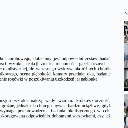
N
du chorobowego, dobierany jest odpowiedni zestaw badań
ości wzroku, reakcji źrenic, ruchomości gałek ocznych i
yce okulistycznej, do wczesnego wykrywania różnych chorób
ałkowego, ocena głębokości komory przedniej oka, badanie
ienie rogówki w poszukiwaniu uszkodzeń jej nabłonka.
narządu wzroku należą wady wzroku: krótkowzroczność,
 groźne, jednak dla chorego bywają bardzo uciążliwe, gdyż
 wymaga przeprowadzenia badania okulistycznego w celu
ć skorygowana odpowiednio dobranymi soczewkami, czy też