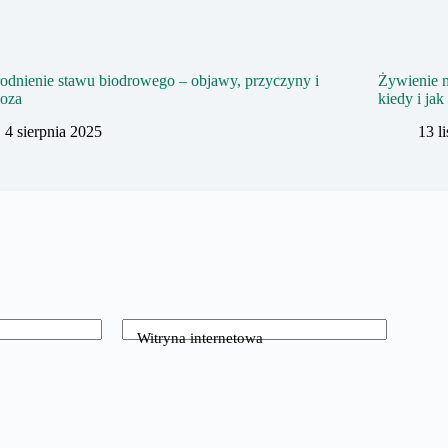
dnienie stawu biodrowego – objawy, przyczyny i
Żywienie m
noza
kiedy i jak 
4 sierpnia 2025
13 l
Witryna internetowa