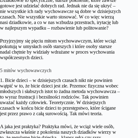
Dziadkowie to specyficzne, starsze pokolenie, które zawsze
gotowe jest udzielać dobrych rad. Jednak nie da się ukryć –
nie wszystkie ich rady wychowawcze są dobre w dzisiejszych
czasach. Nie wszystkie warto stosować. W co więc wierzą
nasi dziadkowie, a co w nas wzbudza przestrach, irytację lub
w najlepszym wypadku – rozbawienie lub politowanie?
Przyjrzyjmy się pięciu mitom wychowawczym, które wciąż
pokutują w umysłach osób starszych i które osoby starsze
nadal chętnie by widziały wdrażane w proces wychowania
współczesnych dzieci.
5 mitów wychowawczych
1. Bicie dzieci – w dzisiejszych czasach nikt nie powinien
wątpić w to, że bicie dzieci jest złe. Przemoc fizyczna wobec
młodszych i słabszych istot to żadna metoda wychowawcza –
to wyraz frustracji i bezsilności rodziców. Tak powinien
uważać każdy człowiek. Teoretycznie. W dzisiejszych
czasach w końcu bicie dzieci to przestępstwo, które ścigane
jest przez prawo z całą surowością. Tak mówi teoria.
A jaka jest praktyka? Praktyka mówi, że wciąż wiele osób,
zwłaszcza właśnie z pokolenia naszych dziadków wierzy w
to, że regularne bicie dziecka – klapsy ręką czy razy