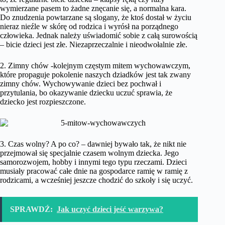
wymierzane pasem to żadne znęcanie się, a normalna kara.
Do znudzenia powtarzane są slogany, że ktoś dostał w życiu
nieraz nieźle w skórę od rodzica i wyrósł na porządnego
człowieka. Jednak należy uświadomić sobie z całą surowością
– bicie dzieci jest złe. Niezaprzeczalnie i nieodwołalnie złe.
2. Zimny chów -kolejnym częstym mitem wychowawczym,
które propaguje pokolenie naszych dziadków jest tak zwany
zimny chów. Wychowywanie dzieci bez pochwał i
przytulania, bo okazywanie dziecku uczuć sprawia, że
dziecko jest rozpieszczone.
3. Czas wolny? A po co? – dawniej bywało tak, że nikt nie
przejmował się specjalnie czasem wolnym dziecka. Jego
samorozwojem, hobby i innymi tego typu rzeczami. Dzieci
musiały pracować całe dnie na gospodarce ramię w ramię z
rodzicami, a wcześniej jeszcze chodzić do szkoły i się uczyć.
SPRAWDŹ:
Jak uczyć dzieci jeść warzywa?