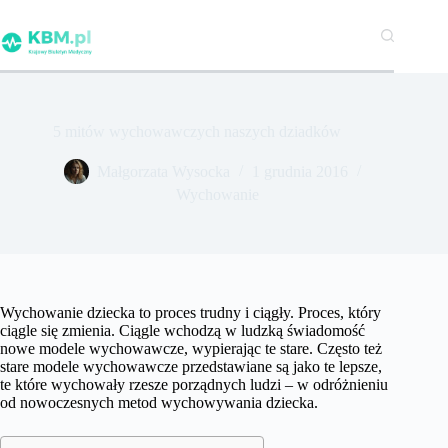
Przejdź
do
treści
5 mitów wychowawczych naszych dziadków
Małgorzata Wysocka
1 grudnia 2016
Wychowanie
Wychowanie dziecka to proces trudny i ciągły. Proces, który
ciągle się zmienia. Ciągle wchodzą w ludzką świadomość
nowe modele wychowawcze, wypierając te stare. Często też
stare modele wychowawcze przedstawiane są jako te lepsze,
te które wychowały rzesze porządnych ludzi – w odróżnieniu
od nowoczesnych metod wychowywania dziecka.